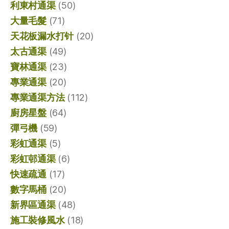
利東村通渠
(50)
大量毛髮
(71)
天花板漏水打针
(20)
太古通渠
(49)
寶林通渠
(23)
專業通渠
(20)
專業通渠方法
(112)
廚房星盤
(64)
彈弓機
(59)
彩虹通渠
(5)
彩虹邨通渠
(6)
快速疏通
(17)
數字馬桶
(20)
新界區通渠
(48)
施工裝修風水
(18)