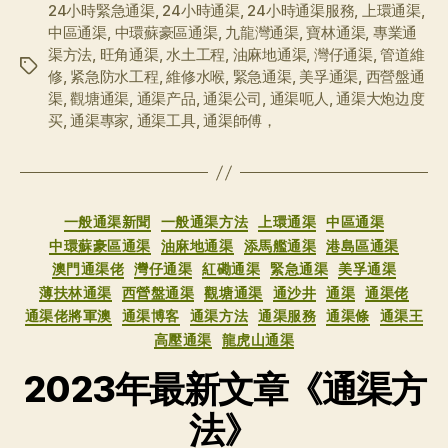
24小時緊急通渠
,
24小時通渠
,
24小時通渠服務
,
上環通渠
,
中區通渠
,
中環蘇豪區通渠
,
九龍灣通渠
,
寶林通渠
,
專業通
渠方法
,
旺角通渠
,
水土工程
,
油麻地通渠
,
灣仔通渠
,
管道維
标
修
,
紧急防水工程
,
維修水喉
,
緊急通渠
,
美孚通渠
,
西營盤通
签
渠
,
觀塘通渠
,
通渠产品
,
通渠公司
,
通渠呃人
,
通渠大炮边度
买
,
通渠專家
,
通渠工具
,
通渠師傅，
分
一般通渠新聞
一般通渠方法
上環通渠
中區通渠
类
中環蘇豪區通渠
油麻地通渠
添馬艦通渠
港島區通渠
澳門通渠佬
灣仔通渠
紅磡通渠
緊急通渠
美孚通渠
薄扶林通渠
西營盤通渠
觀塘通渠
通沙井
通渠
通渠佬
通渠佬將軍澳
通渠博客
通渠方法
通渠服務
通渠條
通渠王
高壓通渠
龍虎山通渠
2023年最新文章《通渠方
法》