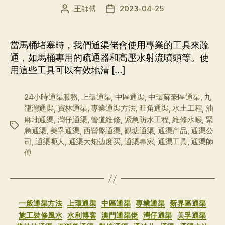
王師傅
2023-04-25
文
发
章
布
作
日
者
期
當馬桶堵塞時，我們通渠佬會使用專業的工具來疏
通，如馬桶專用的疏通器和高壓水射流噴頭等。使
用這些工具可以有效地清 […]
24小時通渠服務
,
上環通渠
,
中區通渠
,
中環蘇豪區通渠
,
九
龍灣通渠
,
寶林通渠
,
專業通渠方法
,
旺角通渠
,
水土工程
,
油
麻地通渠
,
灣仔通渠
,
管道維修
,
紧急防水工程
,
維修水喉
,
緊
标
急通渠
,
美孚通渠
,
西營盤通渠
,
觀塘通渠
,
通渠产品
,
通渠公
签
司
,
通渠呃人
,
通渠大炮边度买
,
通渠專家
,
通渠工具
,
通渠師
傅
分
一般通渠方法
上環通渠
中區通渠
專業通渠
新界區通渠
类
施工裝修風水
水利博客
澳門通渠佬
灣仔通渠
美孚通渠