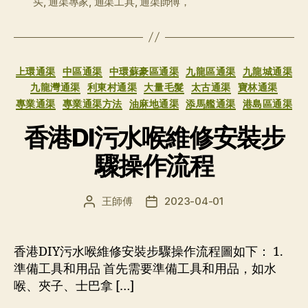
买
,
通渠專家
,
通渠工具
,
通渠師傅，
分
上環通渠
中區通渠
中環蘇豪區通渠
九龍區通渠
九龍城通渠
类
九龍灣通渠
利東村通渠
大量毛髮
太古通渠
寶林通渠
專業通渠
專業通渠方法
油麻地通渠
添馬艦通渠
港島區通渠
香港DI污水喉維修安裝步
驟操作流程
王師傅
2023-04-01
文
发
章
布
作
日
者
期
香港DIY污水喉維修安裝步驟操作流程圖如下： 1.
準備工具和用品 首先需要準備工具和用品，如水
喉、夾子、士巴拿 […]