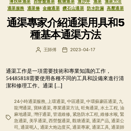
薄扶林通渠
西營盤通渠
觀塘通渠
通沙井
通渠
通渠方法
通渠服務
通渠條
金鐘通渠
鑽石山通渠
防水防漏
高壓通渠
通渠專家介紹通渠用具和5
種基本通渠方法
王師傅
2023-04-17
文
发
章
布
作
日
者
期
通渠工作是一項需要技術和專業知識的工作，
54485818需要使用各種不同的工具和設備來進行清
潔和修理工作。通渠 […]
24小時通渠服務
,
上環通渠
,
中區通渠
,
中環蘇豪區通渠
,
九
龍灣通渠
,
寶林通渠
,
專業通渠方法
,
旺角通渠
,
水土工程
,
油
麻地通渠
,
灣仔通渠
,
管道維修
,
紧急防水工程
,
維修水喉
,
緊
标
急通渠
,
美孚通渠
,
西營盤通渠
,
觀塘通渠
,
通渠产品
,
通渠公
签
司
,
通渠呃人
,
通渠大炮边度买
,
通渠專家
,
通渠工具
,
通渠師