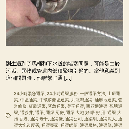
劉生遇到了馬桶和下水道的堵塞問題，可能是由於
污垢、異物或管道內部積聚物引起的。當他意識到
這個問題時，他聯繫了通 […]
24小時緊急通渠
,
24小時通渠服務
,
一般通渠方法
,
上環通
渠
,
中區通渠
,
中環蘇豪區通渠
,
九龍灣通渠
,
油麻地通渠
,
管
道維修
,
紅磡通渠
,
緊急通渠
,
美孚通渠
,
西營盤通渠
,
觀塘通
渠
,
通沙井
,
通渠
,
通渠 厨房
,
通渠 大炮 好 唔 好 用
,
通渠 大
标
炮 香港
,
通渠 老千
,
通渠佬
,
通渠公司
,
通渠劑
,
通渠呃人
,
通
签
渠大炮边度买
,
通渠專家
,
通渠師傅
,
通渠服務
,
通渠條
,
通渠