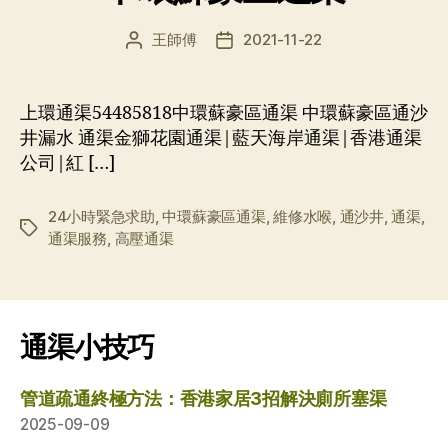
王師傅
2021-11-22
文
发
章
布
作
日
者
期
上環通渠54485818中環蘇豪區通渠 中環蘇豪區通沙
井漏水 通渠金獅花園通渠|藍天海岸通渠|香港通渠
公司|紅 […]
24小時緊急求助
,
中環蘇豪區通渠
,
維修水喉
,
通沙井
,
通渠
,
标
通渠服務
,
高壓通渠
签
通渠小技巧
管道疏通終極方法：香港家居3招解決廁所塞渠
2025-09-09