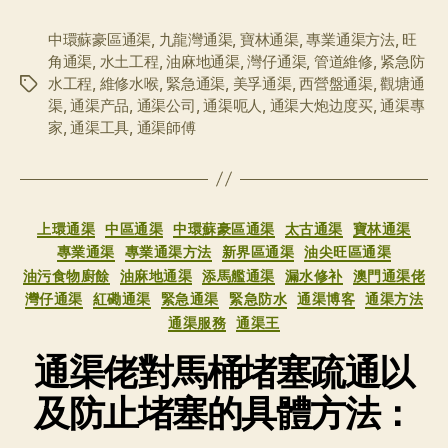
中環蘇豪區通渠
,
九龍灣通渠
,
寶林通渠
,
專業通渠方法
,
旺
角通渠
,
水土工程
,
油麻地通渠
,
灣仔通渠
,
管道維修
,
紧急防
水工程
,
維修水喉
,
緊急通渠
,
美孚通渠
,
西營盤通渠
,
觀塘通
标
渠
,
通渠产品
,
通渠公司
,
通渠呃人
,
通渠大炮边度买
,
通渠專
签
家
,
通渠工具
,
通渠師傅
分
上環通渠
中區通渠
中環蘇豪區通渠
太古通渠
寶林通渠
类
專業通渠
專業通渠方法
新界區通渠
油尖旺區通渠
油污食物廚餘
油麻地通渠
添馬艦通渠
漏水修补
澳門通渠佬
灣仔通渠
紅磡通渠
緊急通渠
緊急防水
通渠博客
通渠方法
通渠服務
通渠王
通渠佬對馬桶堵塞疏通以
及防止堵塞的具體方法：