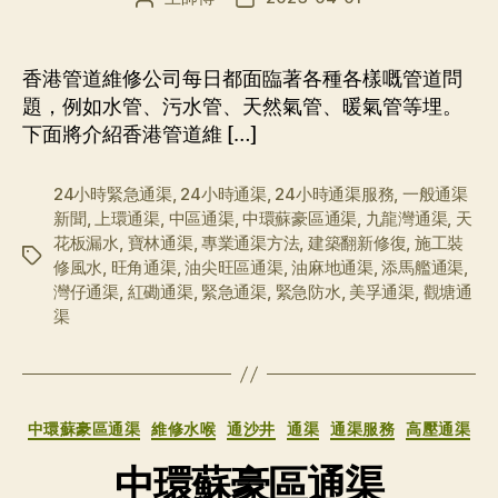
章
布
作
日
者
期
香港管道維修公司每日都面臨著各種各樣嘅管道問
題，例如水管、污水管、天然氣管、暖氣管等埋。
下面將介紹香港管道維 […]
24小時緊急通渠
,
24小時通渠
,
24小時通渠服務
,
一般通渠
新聞
,
上環通渠
,
中區通渠
,
中環蘇豪區通渠
,
九龍灣通渠
,
天
花板漏水
,
寶林通渠
,
專業通渠方法
,
建築翻新修復
,
施工裝
标
修風水
,
旺角通渠
,
油尖旺區通渠
,
油麻地通渠
,
添馬艦通渠
,
签
灣仔通渠
,
紅磡通渠
,
緊急通渠
,
緊急防水
,
美孚通渠
,
觀塘通
渠
分
中環蘇豪區通渠
維修水喉
通沙井
通渠
通渠服務
高壓通渠
类
中環蘇豪區通渠