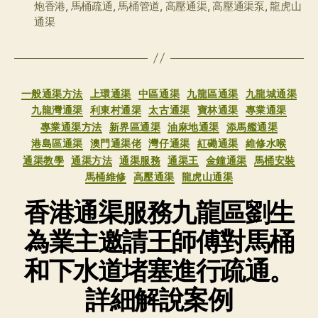
炮香港
,
馬桶疏通
,
馬桶管道
,
高壓通渠
,
高壓通渠泵
,
龍虎山
通渠
分
一般通渠方法
上環通渠
中區通渠
九龍區通渠
九龍城通渠
类
九龍灣通渠
利東村通渠
太古通渠
寶林通渠
專業通渠
專業通渠方法
新界區通渠
油麻地通渠
添馬艦通渠
港島區通渠
澳門通渠佬
灣仔通渠
紅磡通渠
維修水喉
通渠教學
通渠方法
通渠服務
通渠王
金鐘通渠
馬桶安裝
馬桶維修
高壓通渠
龍虎山通渠
香港通渠服務九龍區劉生
為業主邀請王師傅對馬桶
和下水道堵塞進行疏通。
詳細解說案例