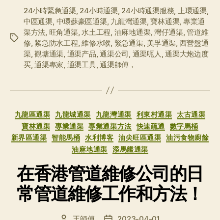
24小時緊急通渠
,
24小時通渠
,
24小時通渠服務
,
上環通渠
,
中區通渠
,
中環蘇豪區通渠
,
九龍灣通渠
,
寶林通渠
,
專業通
渠方法
,
旺角通渠
,
水土工程
,
油麻地通渠
,
灣仔通渠
,
管道維
标
修
,
紧急防水工程
,
維修水喉
,
緊急通渠
,
美孚通渠
,
西營盤通
签
渠
,
觀塘通渠
,
通渠产品
,
通渠公司
,
通渠呃人
,
通渠大炮边度
买
,
通渠專家
,
通渠工具
,
通渠師傅，
分
九龍區通渠
九龍城通渠
九龍灣通渠
利東村通渠
太古通渠
类
寶林通渠
專業通渠
專業通渠方法
快速疏通
數字馬桶
新界區通渠
智能馬桶
水利博客
油尖旺區通渠
油污食物廚餘
油麻地通渠
添馬艦通渠
在香港管道維修公司的日
常管道維修工作和方法！
王師傅
2023-04-01
文
发