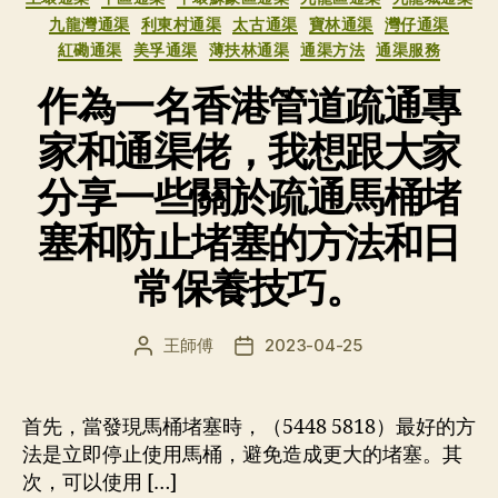
类
九龍灣通渠
利東村通渠
太古通渠
寶林通渠
灣仔通渠
紅磡通渠
美孚通渠
薄扶林通渠
通渠方法
通渠服務
作為一名香港管道疏通專
家和通渠佬，我想跟大家
分享一些關於疏通馬桶堵
塞和防止堵塞的方法和日
常保養技巧。
王師傅
2023-04-25
文
发
章
布
作
日
者
期
首先，當發現馬桶堵塞時，（5448 5818）最好的方
法是立即停止使用馬桶，避免造成更大的堵塞。其
次，可以使用 […]