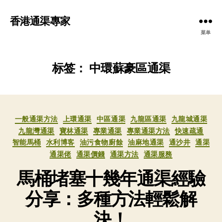
香港通渠專家
菜单
标签：
中環蘇豪區通渠
分
一般通渠方法
上環通渠
中區通渠
九龍區通渠
九龍城通渠
类
九龍灣通渠
寶林通渠
專業通渠
專業通渠方法
快速疏通
智能馬桶
水利博客
油污食物廚餘
油麻地通渠
通沙井
通渠
通渠佬
通渠價錢
通渠方法
通渠服務
馬桶堵塞十幾年通渠經驗
分享：多種方法輕鬆解
決！