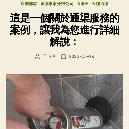
通渠博客
通渠專家分部公司
通渠王
金鐘通渠
這是一個關於通渠服務的
案例，讓我為您進行詳細
解說：
王師傅
2023-05-29
文
发
章
布
作
日
者
期