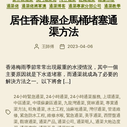
通渠佬
通渠佬將軍澳
通渠博客
通渠專家分部公司
通渠教學
居住香港屋企馬桶堵塞通
渠方法
王師傅
2023-04-06
文
发
章
布
作
日
者
期
香港梅雨季節常常出現嚴重的水浸情況，其中一個
主要原因就是下水道堵塞，而通渠就成為了必要的
解決方法之一。以下將會 […]
24小時緊急通渠
,
24小時通渠
,
24小時通渠服務
,
上環通渠
,
中區通渠
,
中環蘇豪區通渠
,
九龍灣通渠
,
寶林通渠
,
專業通
渠方法
,
旺角通渠
,
水土工程
,
油麻地通渠
,
灣仔通渠
,
管道維
标
修
,
紧急防水工程
,
維修水喉
,
緊急通渠
,
美孚通渠
,
西營盤通
签
渠
,
觀塘通渠
,
通渠产品
,
通渠公司
,
通渠呃人
,
通渠大炮边度