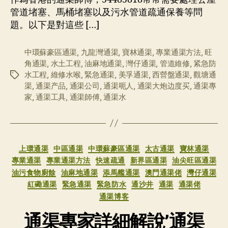
管道堵塞、馬桶堵塞以及污水管道疏通保養等問
題。以下是對這些 […]
中環蘇豪區通渠
,
九龍灣通渠
,
寶林通渠
,
專業通渠方法
,
旺
角通渠
,
水土工程
,
油麻地通渠
,
灣仔通渠
,
管道維修
,
紧急防
水工程
,
維修水喉
,
緊急通渠
,
美孚通渠
,
西營盤通渠
,
觀塘通
标
渠
,
通渠产品
,
通渠公司
,
通渠呃人
,
通渠大炮边度买
,
通渠專
签
家
,
通渠工具
,
通渠師傅
,
通渠水
分
上環通渠
中區通渠
中環蘇豪區通渠
太古通渠
寶林通渠
类
專業通渠
專業通渠方法
快速疏通
新界區通渠
油尖旺區通渠
油污食物廚餘
油麻地通渠
添馬艦通渠
澳門通渠佬
灣仔通渠
紅磡通渠
緊急通渠
緊急防水
通沙井
通渠
通渠佬
通渠博客
通渠專家詳細解說’通渠