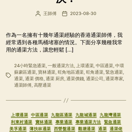
王師傅
2023-08-30
文
发
章
布
作
日
者
期
作為一名擁有十幾年通渠經驗的香港通渠師傅，我
經常遇到各種馬桶堵塞的情況。下面分享幾種我常
用的通渠方法，讓您輕鬆 […]
24小時緊急通渠
,
一般通渠方法
,
上環通渠
,
中區通渠
,
中環
蘇豪區通渠
,
寶林通渠
,
旺角地區通渠
,
旺角通渠
,
緊急通渠
,
标
通渠
,
通渠 價格
,
通渠 厨房
,
通渠價錢
,
通渠公司
,
通渠專家
,
签
通渠師傅
,
高壓通渠
分
上環通渠
中區通渠
九龍區通渠
九龍城通渠
九龍灣通渠
类
利東村通渠
寶林通渠
專業通渠
專業通渠方法
緊急通渠
美孚通渠
薄扶林通渠
西營盤通渠
觀塘通渠
通渠
通渠佬