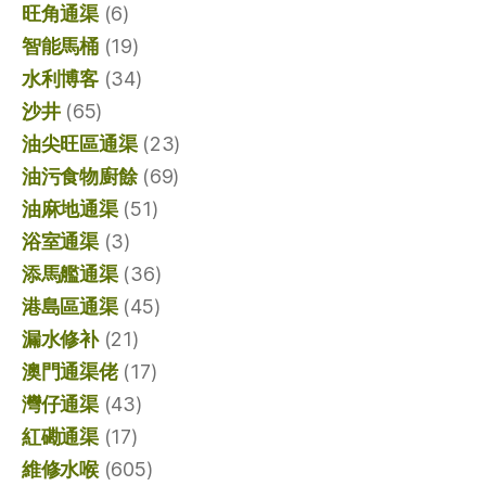
旺角通渠
(6)
智能馬桶
(19)
水利博客
(34)
沙井
(65)
油尖旺區通渠
(23)
油污食物廚餘
(69)
油麻地通渠
(51)
浴室通渠
(3)
添馬艦通渠
(36)
港島區通渠
(45)
漏水修补
(21)
澳門通渠佬
(17)
灣仔通渠
(43)
紅磡通渠
(17)
維修水喉
(605)