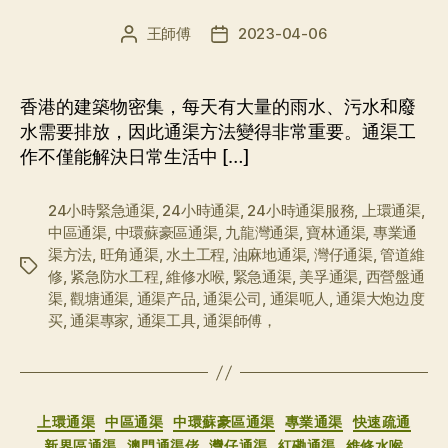
王師傅
2023-04-06
文
发
章
布
作
日
者
期
香港的建築物密集，每天有大量的雨水、污水和廢
水需要排放，因此通渠方法變得非常重要。通渠工
作不僅能解決日常生活中 […]
24小時緊急通渠
,
24小時通渠
,
24小時通渠服務
,
上環通渠
,
中區通渠
,
中環蘇豪區通渠
,
九龍灣通渠
,
寶林通渠
,
專業通
渠方法
,
旺角通渠
,
水土工程
,
油麻地通渠
,
灣仔通渠
,
管道維
标
修
,
紧急防水工程
,
維修水喉
,
緊急通渠
,
美孚通渠
,
西營盤通
签
渠
,
觀塘通渠
,
通渠产品
,
通渠公司
,
通渠呃人
,
通渠大炮边度
买
,
通渠專家
,
通渠工具
,
通渠師傅，
分
上環通渠
中區通渠
中環蘇豪區通渠
專業通渠
快速疏通
类
新界區通渠
澳門通渠佬
灣仔通渠
紅磡通渠
維修水喉