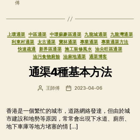
傅
分
上環通渠
中區通渠
中環蘇豪區通渠
九龍城通渠
九龍灣通渠
类
利東村通渠
太古通渠
寶林通渠
專業通渠
專業通渠方法
快速疏通
新界區通渠
施工裝修風水
油尖旺區通渠
油污食物廚餘
油麻地通渠
通渠博客
通渠4種基本方法
王師傅
2023-04-06
文
发
章
布
作
日
者
期
香港是一個繁忙的城市，道路網絡發達，但由於城
市建設和地勢等原因，常常會出現下水道、廁所、
地下車庫等地方堵塞的情 […]