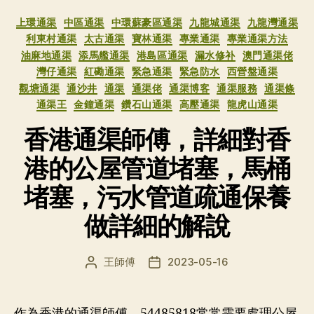
分
上環通渠
中區通渠
中環蘇豪區通渠
九龍城通渠
九龍灣通渠
类
利東村通渠
太古通渠
寶林通渠
專業通渠
專業通渠方法
油麻地通渠
添馬艦通渠
港島區通渠
漏水修补
澳門通渠佬
灣仔通渠
紅磡通渠
緊急通渠
緊急防水
西營盤通渠
觀塘通渠
通沙井
通渠
通渠佬
通渠博客
通渠服務
通渠條
通渠王
金鐘通渠
鑽石山通渠
高壓通渠
龍虎山通渠
香港通渠師傅，詳細對香
港的公屋管道堵塞，馬桶
堵塞，污水管道疏通保養
做詳細的解說
王師傅
2023-05-16
文
发
章
布
作
日
者
期
作為香港的通渠師傅，54485818常常需要處理公屋