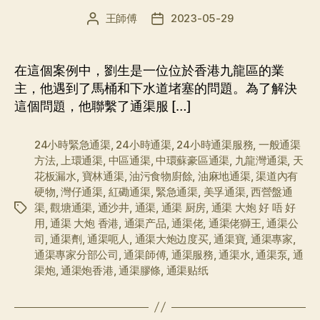
王師傅
2023-05-29
文
发
章
布
作
日
者
期
在這個案例中，劉生是一位位於香港九龍區的業
主，他遇到了馬桶和下水道堵塞的問題。為了解決
這個問題，他聯繫了通渠服 […]
24小時緊急通渠
,
24小時通渠
,
24小時通渠服務
,
一般通渠
方法
,
上環通渠
,
中區通渠
,
中環蘇豪區通渠
,
九龍灣通渠
,
天
花板漏水
,
寶林通渠
,
油污食物廚餘
,
油麻地通渠
,
渠道內有
硬物
,
灣仔通渠
,
紅磡通渠
,
緊急通渠
,
美孚通渠
,
西營盤通
渠
,
觀塘通渠
,
通沙井
,
通渠
,
通渠 厨房
,
通渠 大炮 好 唔 好
标
用
,
通渠 大炮 香港
,
通渠产品
,
通渠佬
,
通渠佬獅王
,
通渠公
签
司
,
通渠劑
,
通渠呃人
,
通渠大炮边度买
,
通渠寶
,
通渠專家
,
通渠專家分部公司
,
通渠師傅
,
通渠服務
,
通渠水
,
通渠泵
,
通
渠炮
,
通渠炮香港
,
通渠膠條
,
通渠贴纸