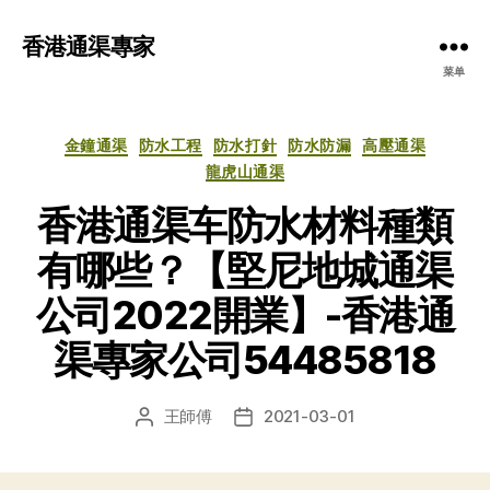
香港通渠專家
菜单
分
金鐘通渠
防水工程
防水打針
防水防漏
高壓通渠
类
龍虎山通渠
香港通渠车防水材料種類
有哪些？【堅尼地城通渠
公司2022開業】-香港通
渠專家公司54485818
王師傅
2021-03-01
文
发
章
布
作
日
者
期