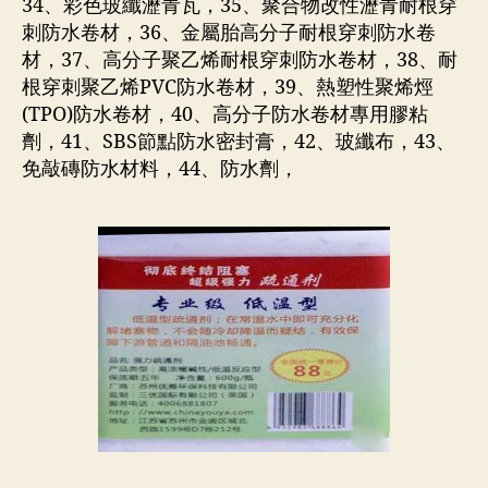
34、彩色玻纖瀝青瓦，35、聚合物改性瀝青耐根穿
刺防水卷材，36、金屬胎高分子耐根穿刺防水卷
材，37、高分子聚乙烯耐根穿刺防水卷材，38、耐
根穿刺聚乙烯PVC防水卷材，39、熱塑性聚烯烴
(TPO)防水卷材，40、高分子防水卷材專用膠粘
劑，41、SBS節點防水密封膏，42、玻纖布，43、
免敲磚防水材料，44、防水劑，