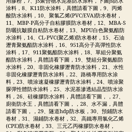
用膠粉，7、JS聚合物水泥基防水涂料，下圖js防水
涂料，8、K11防水涂料，具體請看下圖，9、丙烯
酸防水涂料，10、聚氯乙烯(PVC/EVA)防水卷材，
11、MBP-P高分子自粘膠膜防水卷材，12、MBA-S
防曬抗皺膜自粘防水卷材，13、MPU白色聚氨酯防
水涂料，14、CL-PVC(聚乙烯)防水卷材，15、石油
瀝青聚氨酯防水涂料，16、951高分子高彈性防水
涂料，17、911聚氨酯防水涂料，18、單組分聚氨
酯防水涂料，具體請看下圖，19、雙組分聚氨酯防
水涂料，20、非固化橡膠瀝青防水涂料，21、水性
非固化橡膠瀝青防水涂料，22、路橋專用防水涂
料，23、噴涂速凝橡膠瀝青防水涂料，24、噴涂聚
脲彈性體防水涂料，25、水泥基滲透結晶型防水涂
料，26、硅橡膠防水涂料，具體請看下圖，，27、
廚衛防水王，具體請看下圖，，28、水不漏，具體
請看下圖，，29、隧道hdp防水板，30、預鋪防水
卷材，31、濕鋪防水卷材，32、高鐵專用氯化乙烯
(CPE)防水卷材，33、三元乙丙橡膠防水卷材，