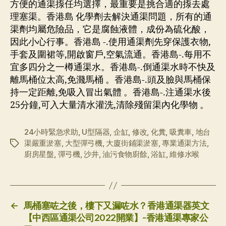
方便的通渠揼任均選擇，最重要是挑合適的揼去處
理塞渠。香港島 化學劑去解決通渠問題，所有的通
渠劑均屬危險品，它是腐蝕液體，成份為硫化酸，
因此小心行事。香港島 -.使用通渠劑先穿保護衣物,
手套及圍裙等,開啟窗戶,空氣流通。香港島-.每用不
宜多四分之一樽通渠水。香港島-.倒通渠水時不快及
離馬桶位太高,免濺馬桶 。香港島-.頭及臉與馬桶保
持一定距離,免吸入冒出氣體 。香港島-.注通渠水後
25分鐘,可入大量清水灌洗,清除殘留渠內化學物 。
24小時緊急求助
,
U型隔器
,
企缸
,
修改
,
化糞
,
吸糞車
,
地台
渠嚴重淤塞
,
大型彈弓機
,
大廈街鋪渠淤塞
,
專業通渠方法
,
标
廚房星盤
,
彈弓機
,
沙井
,
油污食物廚餘
,
浴缸
,
維修水喉
签
←
馬桶塞咗之後，樓下又漏咗水？香港通渠器英文
【中西區通渠公司2022開業】-香港通渠專家公