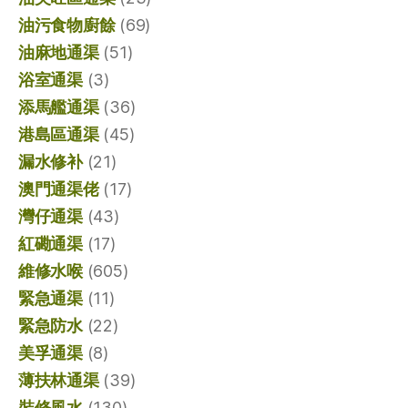
油污食物廚餘
(69)
油麻地通渠
(51)
浴室通渠
(3)
添馬艦通渠
(36)
港島區通渠
(45)
漏水修补
(21)
澳門通渠佬
(17)
灣仔通渠
(43)
紅磡通渠
(17)
維修水喉
(605)
緊急通渠
(11)
緊急防水
(22)
美孚通渠
(8)
薄扶林通渠
(39)
裝修風水
(130)