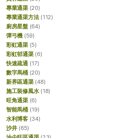
專業通渠
(20)
專業通渠方法
(112)
廚房星盤
(64)
彈弓機
(59)
彩虹通渠
(5)
彩虹邨通渠
(6)
快速疏通
(17)
數字馬桶
(20)
新界區通渠
(48)
施工裝修風水
(18)
旺角通渠
(6)
智能馬桶
(19)
水利博客
(34)
沙井
(65)
油尖旺區通渠
(23)