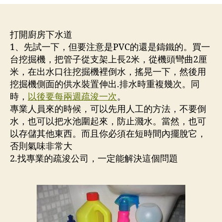
作
日
房
者
期
下
水
打開廚房下水道
道，
1、先試一下，但要注意是PVC的還是鑄鐵的。買一
通
台挖掘機，把管子從支架上長2米，從機頭彎曲2厘
渠
米，在出水口往挖掘機裡倒水，搖晃一下，然後用
54485818
挖掘機側面的供水裝置伸出.排水時重複幾次。同
香
時，
以後要每兩週疏浚一次
。
港
專業人員來的時候，可以先用人工的方法，不要倒
通
渠
水，也可以把水池圍起來，防止濺水。當然，也可
公
以存儲其他東西。而且你必須在短時間內擺脫它，
司，
否則氣味非常大
專
2.找專業的疏浚公司，一定能解決這個問題
業
通
渠
公
司，
高