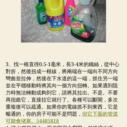
壓
通
渠
54485818
3、找一根直徑0.5-1毫米，長3-4米的鐵絲，從中心
對折，然後扭成一根線，將兩端在一端向不同方向
彎曲並拉伸，然後在下水道的這一端，抓住另一端
並在平穩移動時將其向一個方向扭轉。如果遇到阻
力時無法轉動或夠到它，請將其拉出。不是。不要
再扭曲它，直接拉它就行了。各種可以斷開，多次
重複後可以疏通。如果你的電線抓不到東西，它是
暢通的，你的房子可能不是問題，
但它下面的管道
可能會堵塞。54485818