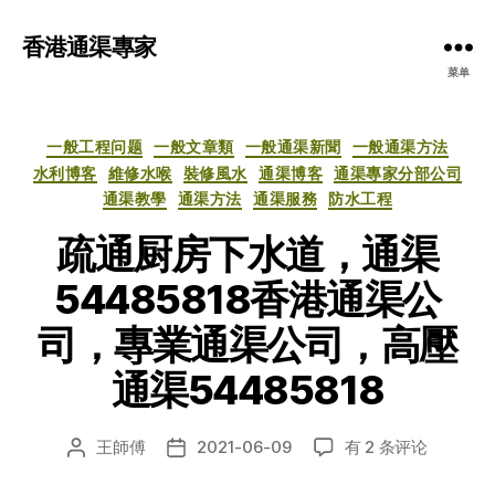
香港通渠專家
菜单
分
一般工程问题
一般文章類
一般通渠新聞
一般通渠方法
类
水利博客
維修水喉
裝修風水
通渠博客
通渠專家分部公司
通渠教學
通渠方法
通渠服務
防水工程
疏通厨房下水道，通渠
54485818香港通渠公
司，專業通渠公司，高壓
通渠54485818
疏
王師傅
2021-06-09
有 2 条评论
文
发
通
章
布
厨