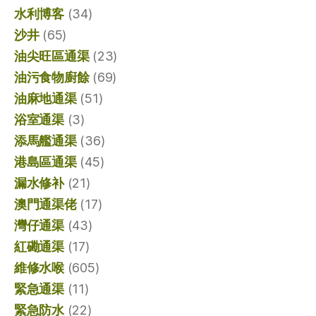
水利博客
(34)
沙井
(65)
油尖旺區通渠
(23)
油污食物廚餘
(69)
油麻地通渠
(51)
浴室通渠
(3)
添馬艦通渠
(36)
港島區通渠
(45)
漏水修补
(21)
澳門通渠佬
(17)
灣仔通渠
(43)
紅磡通渠
(17)
維修水喉
(605)
緊急通渠
(11)
緊急防水
(22)