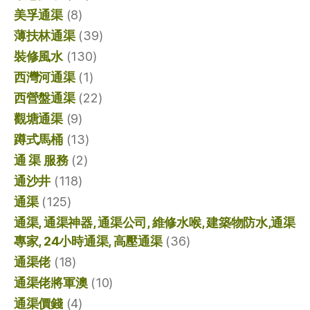
美孚通渠
(8)
薄扶林通渠
(39)
裝修風水
(130)
西灣河通渠
(1)
西營盤通渠
(22)
觀塘通渠
(9)
蹲式馬桶
(13)
通 渠 服務
(2)
通沙井
(118)
通渠
(125)
通渠, 通渠神器, 通渠公司, 維修水喉, 建築物防水,通渠
專家, 24小時通渠, 高壓通渠
(36)
通渠佬
(18)
通渠佬將軍澳
(10)
通渠價錢
(4)