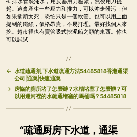
4. 排水管裝滿水，用皮塞用力壓緊，然後用力提
起。這會產生一些壓力和推力，可以沖走髒污；但
如果插頭太死，恐怕只是一個軟管。也可以用上面
提到的鐵絲，價格昂貴，不易打理。最好找個人來
挖。超市裡也有賣管吸式挖泥船之類的東西。你也
可以試試
←
水道疏通剂,下水道疏通方法54485818香港通渠
公司|通渠|快速通渠
→
房協的廁所堵了怎麼辦？水槽堵塞了怎麼辦？可
以用運河裡的水疏通堵塞的馬桶嗎？54485818
“疏通厨房下水道，通渠