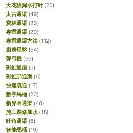
天花板漏水打针
(20)
太古通渠
(49)
寶林通渠
(23)
專業通渠
(20)
專業通渠方法
(112)
廚房星盤
(64)
彈弓機
(59)
彩虹通渠
(5)
彩虹邨通渠
(6)
快速疏通
(17)
數字馬桶
(20)
新界區通渠
(48)
施工裝修風水
(18)
旺角通渠
(6)
智能馬桶
(19)