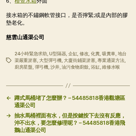
6、
檢查水箱
外面
接水箱的不鏽鋼軟管接口，是否擰緊;或是內部的膠
墊老化。
慈雲山通渠公司
24小時緊急求助
,
U型隔器
,
企缸
,
修改
,
化糞
,
吸糞車
,
地台
渠嚴重淤塞
,
大型彈弓機
,
大廈街鋪渠淤塞
,
專業通渠方法
,
标
廚房星盤
,
彈弓機
,
沙井
,
油污食物廚餘
,
浴缸
,
維修水喉
签
←
蹲式馬桶堵了怎麼辦？ – 54485818香港觀塘區
通渠公司
→
抽水馬桶裡面有水，但是按鍵按下去沒有反應，
沖不出水，要怎麼修理呢？ – 54485818香港飛
鵝山通渠公司