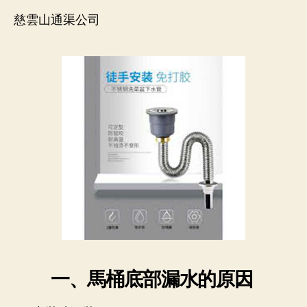
漏
水
慈雲山通渠公司
的
原
因
–
54485818
香
港
慈
雲
山
通
渠
公
司
一、馬桶底部漏水的原因