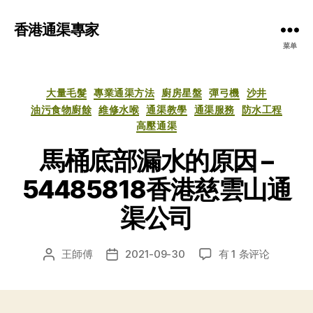
香港通渠專家
菜单
分
大量毛髮
專業通渠方法
廚房星盤
彈弓機
沙井
类
油污食物廚餘
維修水喉
通渠教學
通渠服務
防水工程
高壓通渠
馬桶底部漏水的原因 –
54485818香港慈雲山通
渠公司
馬
王師傅
2021-09-30
有 1 条评论
文
发
桶
章
布
底
作
日
部
者
期