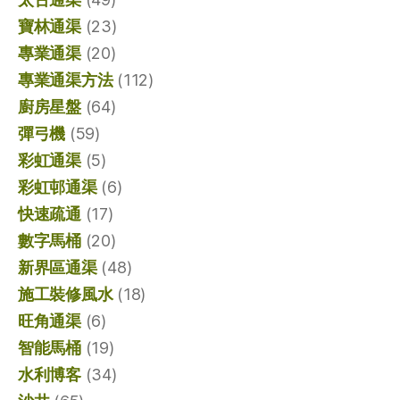
寶林通渠
(23)
專業通渠
(20)
專業通渠方法
(112)
廚房星盤
(64)
彈弓機
(59)
彩虹通渠
(5)
彩虹邨通渠
(6)
快速疏通
(17)
數字馬桶
(20)
新界區通渠
(48)
施工裝修風水
(18)
旺角通渠
(6)
智能馬桶
(19)
水利博客
(34)