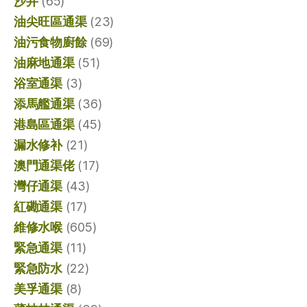
沙井
(65)
油尖旺區通渠
(23)
油污食物廚餘
(69)
油麻地通渠
(51)
浴室通渠
(3)
添馬艦通渠
(36)
港島區通渠
(45)
漏水修补
(21)
澳門通渠佬
(17)
灣仔通渠
(43)
紅磡通渠
(17)
維修水喉
(605)
緊急通渠
(11)
緊急防水
(22)
美孚通渠
(8)