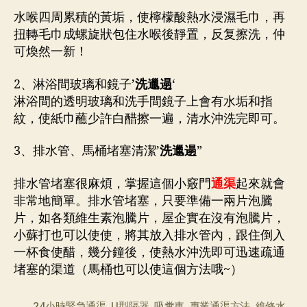
水喉四周累積的黃垢，使檸檬酸熱水浸濕毛巾，再
扭轉毛巾成螺旋狀包住水喉後靜置，反复擦洗，仲
可煥然一新！
2、淋浴間玻璃和鏡子’
洗邋遢
‘
淋浴間的透明玻璃和洗手間鏡子上會有水垢和指
紋，使紙巾蘸少許白醋擦一遍，清水沖洗完即可。
3、排水管、馬桶堵塞清潔’
洗邋遢
”
排水管堵塞很麻煩，掌握這個小竅門
通渠
起來就會
非常地簡單。排水管堵塞，只要準備一兩片泡騰
片，如各類維生素泡騰片，屋企實在沒有泡騰片，
小蘇打也可以使使，將其放入排水管內，跟住倒入
一杯食使醋，幾分鐘後，使熱水沖洗即可迅速疏通
堵塞的渠道（馬桶也可以使這個方法哦~）
24小時緊急通渠
,
U型隔器
,
吸糞車
,
專業通渠方法
,
維修水