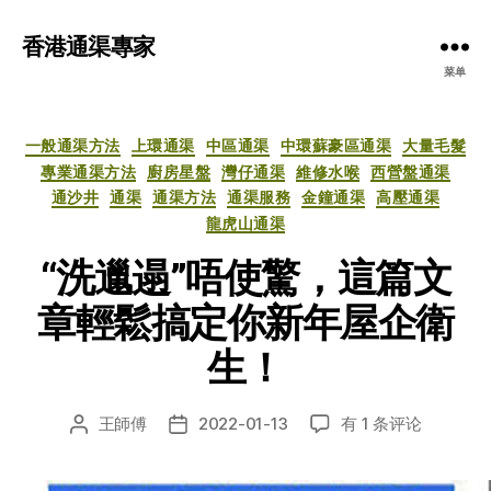
香港通渠專家
菜单
分
一般通渠方法
上環通渠
中區通渠
中環蘇豪區通渠
大量毛髮
类
專業通渠方法
廚房星盤
灣仔通渠
維修水喉
西營盤通渠
通沙井
通渠
通渠方法
通渠服務
金鐘通渠
高壓通渠
龍虎山通渠
“洗邋遢”唔使驚，這篇文
章輕鬆搞定你新年屋企衛
生！
“洗
王師傅
2022-01-13
有 1 条评论
文
发
邋
章
布
遢”
作
日