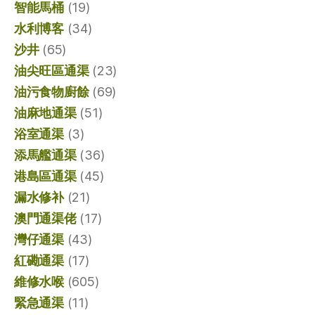
智能馬桶
(19)
水利博客
(34)
沙井
(65)
油尖旺區通渠
(23)
油污食物廚餘
(69)
油麻地通渠
(51)
浴室通渠
(3)
添馬艦通渠
(36)
港島區通渠
(45)
漏水修补
(21)
澳門通渠佬
(17)
灣仔通渠
(43)
紅磡通渠
(17)
維修水喉
(605)
緊急通渠
(11)