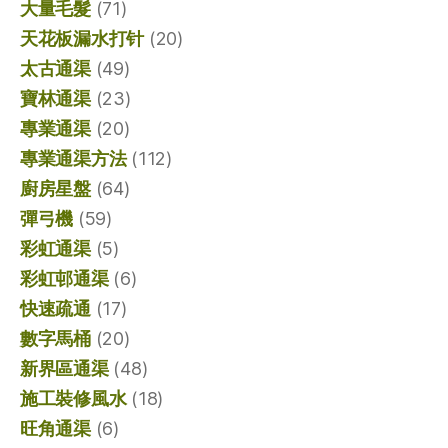
大量毛髮
(71)
天花板漏水打针
(20)
太古通渠
(49)
寶林通渠
(23)
專業通渠
(20)
專業通渠方法
(112)
廚房星盤
(64)
彈弓機
(59)
彩虹通渠
(5)
彩虹邨通渠
(6)
快速疏通
(17)
數字馬桶
(20)
新界區通渠
(48)
施工裝修風水
(18)
旺角通渠
(6)