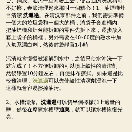
台、鍋底。油污一旦附著上去，使普通的洗潔精可
不好擦，春節清理起來那叫一個糟心！1、油煙機灶
台清潔
洗邋遢
。在清洗零部件之前，我們需要準備
一個大的垃圾袋和一個大的桶，將袋子套進桶內。
把油煙機和灶台能拆卸的零件先拆下來，逐步放入
套上袋子的桶裡，另外需要在40~60度的熱水中加
入氧系漂白劑，然後封袋靜置1小時。
污漬就會慢慢被溶解到水中，之後只使水沖洗一下
就完成了！不方便拆卸的可以噴上鹼性的清潔劑，
然後靜置10分鐘左右，再使抹布擦拭。如果還是比
較難清理，
洗邋遢
可以先使鹼性清潔劑浸泡一下，
這樣就會容易擦掉油污。
2、水槽清潔。
洗邋遢
可以切半個檸檬加上適量的
鹽，然後在摩擦水槽壁
通渠
，就可以讓水槽恢復光
亮。