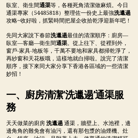
臥室、衛生間
通渠
等，各種死角清潔做麻煩。今日
通渠專家（54485818）整理佐一份史上最強
洗邋遢
攻略~收好啦，抓緊時間把屋企收拾乾淨迎新年吧！
先同大家說下春節
洗邋遢
最佳的清潔順序：廚房—
臥室—客廳—衛生間
通渠
。從上往下、從裡到外，
窗戶-家具-地板等，千萬不要地和家具都掃乾淨了，
再紗窗和天花板哦，這樣地就白掃啦。說完了清潔
順序，接下來同大家分享下香港各區域的一些清潔
妙招！
一、廚房清潔‘
洗邋遢
’通渠服
務
天天做菜的廚房
洗邋遢
通渠，牆壁上、水池裡，邊
邊角角的難免會有油污，還有那包漿的油煙機、灶