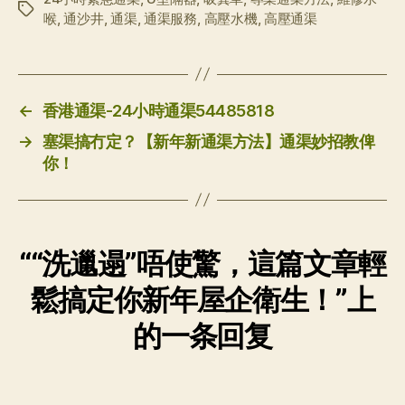
标
喉
,
通沙井
,
通渠
,
通渠服務
,
高壓水機
,
高壓通渠
签
←
香港通渠-24小時通渠54485818
→
塞渠搞冇定？【新年新通渠方法】通渠妙招教俾
你！
““洗邋遢”唔使驚，這篇文章輕
鬆搞定你新年屋企衛生！”上
的一条回复