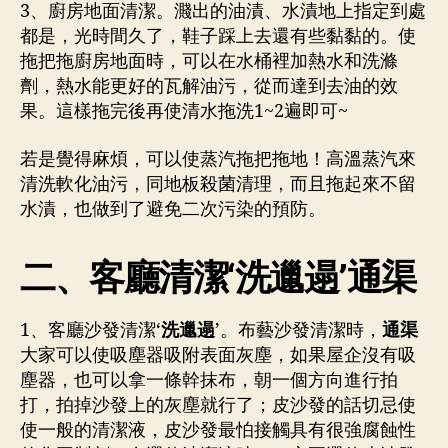
3、廚房地面清潔。濺出的油漬、水漬地上指定到處
都是，光時間久了，鞋子踩上去還有些黏黏的。使
拖把拖廚房地面時，可以在水桶裡加熱水和洗滌
劑，熱水能更好的瓦解油污，從而達到去油的效
果。這樣拖完後再使清水拖洗1~2遍即可~
若是覺得麻煩，可以使蒸汽拖把拖地！高溫蒸汽來
清洗軟化油污，同地板殺菌清理，而且拖起來不留
水漬，也做到了避免二次污染的預防。
二、客廳清潔‘
洗邋遢
’通渠
1、客廳沙發清潔‘
洗邋遢
’。布藝沙發清潔時，
通渠
大家可以使吸塵器吸附表面灰塵，如果屋企沒有吸
塵器，也可以拿一條幹抹布，朝一個方向進行拍
打，拍掉沙發上的灰塵就行了；皮沙發的話切忌使
使一般的清潔液，皮沙發最怕接觸具有很強腐蝕性