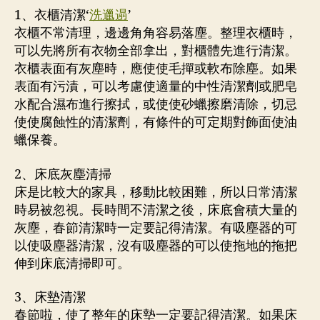
1、衣櫃清潔‘
洗邋遢
’
衣櫃不常清理，邊邊角角容易落塵。整理衣櫃時，
可以先將所有衣物全部拿出，對櫃體先進行清潔。
衣櫃表面有灰塵時，應使使毛撣或軟布除塵。如果
表面有污漬，可以考慮使適量的中性清潔劑或肥皂
水配合濕布進行擦拭，或使使砂蠟擦磨清除，切忌
使使腐蝕性的清潔劑，有條件的可定期對飾面使油
蠟保養。
2、床底灰塵清掃
床是比較大的家具，移動比較困難，所以日常清潔
時易被忽視。長時間不清潔之後，床底會積大量的
灰塵，春節清潔時一定要記得清潔。有吸塵器的可
以使吸塵器清潔，沒有吸塵器的可以使拖地的拖把
伸到床底清掃即可。
3、床墊清潔
春節啦，使了整年的床墊一定要記得清潔。如果床