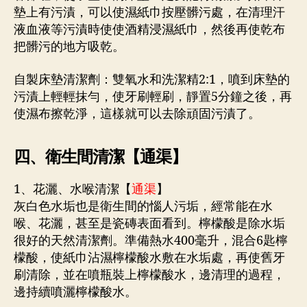
墊上有污漬，可以使濕紙巾按壓髒污處，在清理汗
液血液等污漬時使使酒精浸濕紙巾，然後再使乾布
把髒污的地方吸乾。
自製床墊清潔劑：雙氧水和洗潔精2:1，噴到床墊的
污漬上輕輕抹勻，使牙刷輕刷，靜置5分鐘之後，再
使濕布擦乾淨，這樣就可以去除頑固污漬了。
四、衛生間清潔【通渠】
1、花灑、水喉清潔【
通渠
】
灰白色水垢也是衛生間的惱人污垢，經常能在水
喉、花灑，甚至是瓷磚表面看到。檸檬酸是除水垢
很好的天然清潔劑。準備熱水400毫升，混合6匙檸
檬酸，使紙巾沾濕檸檬酸水敷在水垢處，再使舊牙
刷清除，並在噴瓶裝上檸檬酸水，邊清理的過程，
邊持續噴灑檸檬酸水。