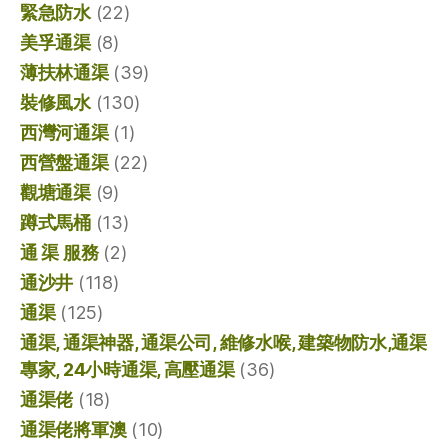
緊急防水
(22)
美孚通渠
(8)
薄扶林通渠
(39)
裝修風水
(130)
西灣河通渠
(1)
西營盤通渠
(22)
觀塘通渠
(9)
蹲式馬桶
(13)
通 渠 服務
(2)
通沙井
(118)
通渠
(125)
通渠, 通渠神器, 通渠公司, 維修水喉, 建築物防水,通渠
專家, 24小時通渠, 高壓通渠
(36)
通渠佬
(18)
通渠佬將軍澳
(10)