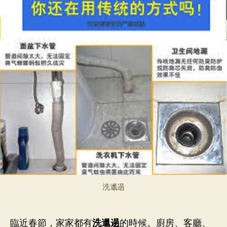
唔
者
期
使
驚，
這
篇
文
章
輕
鬆
搞
定
你
新
年
屋
企
衛
洗邋遢
生！
臨近春節，家家都有
洗邋遢
的時候。廚房、客廳、