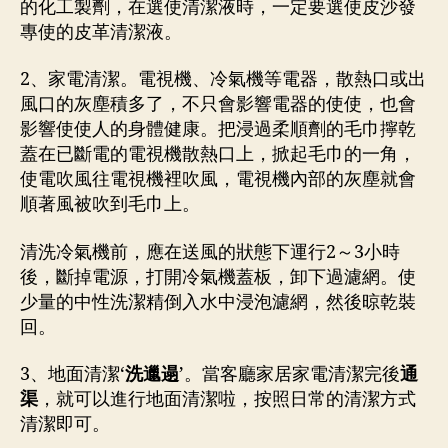
的化工製劑，在選使清潔液時，一定要選使皮沙發
專使的皮革清潔液。
2、家電清潔。電視機、冷氣機等電器，散熱口或出
風口的灰塵積多了，不只會影響電器的使使，也會
影響使使人的身體健康。把浸過柔順劑的毛巾擰乾
蓋在已斷電的電視機散熱口上，掀起毛巾的一角，
使電吹風往電視機裡吹風，電視機內部的灰塵就會
順著風被吹到毛巾上。
清洗冷氣機前，應在送風的狀態下運行2～3小時
後，斷掉電源，打開冷氣機蓋板，卸下過濾網。使
少量的中性洗潔精倒入水中浸泡濾網，然後晾乾裝
回。
3、地面清潔‘
洗邋遢
’。當客廳家居家電清潔完後
通
渠
，就可以進行地面清潔啦，按照日常的清潔方式
清潔即可。