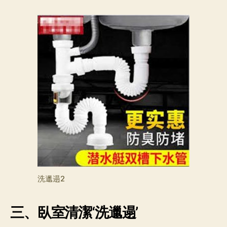
洗邋遢2
三、臥室清潔‘
洗邋遢
’