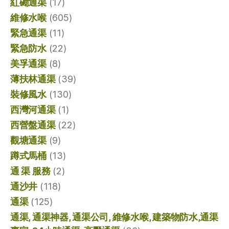
紅磡通渠
(17)
維修水喉
(605)
緊急通渠
(11)
緊急防水
(22)
美孚通渠
(8)
薄扶林通渠
(39)
裝修風水
(130)
西灣河通渠
(1)
西營盤通渠
(22)
觀塘通渠
(9)
蹲式馬桶
(13)
通 渠 服務
(2)
通沙井
(118)
通渠
(125)
通渠, 通渠神器, 通渠公司, 維修水喉, 建築物防水,通渠