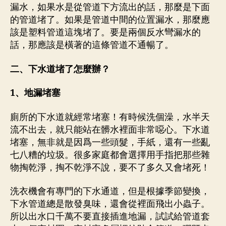
漏水，如果水是從管道下方流出的話，那麼是下面
54485818
香
的管道堵了。如果是管道中間的位置漏水，那麼應
港
該是塑料管道這塊堵了。要是兩個反水彎漏水的
佐
話，那應該是橫著的這條管道不通暢了。
敦
通
二、下水道堵了怎麼辦？
渠
公
1、地漏堵塞
司
廁所的下水道就經常堵塞！有時候洗個澡，水半天
流不出去，就只能站在髒水裡面非常噁心。下水道
堵塞，無非就是因爲一些頭髮，手紙，還有一些亂
七八糟的垃圾。很多家庭都會選擇用手指把那些雜
物掏乾淨，掏不乾淨不說，要不了多久又會堵死！
洗衣機會有專門的下水通道，但是根據季節變換，
下水管道總是散發臭味，還會從裡面飛出小蟲子。
所以出水口千萬不要直接插進地漏，試試給管道套