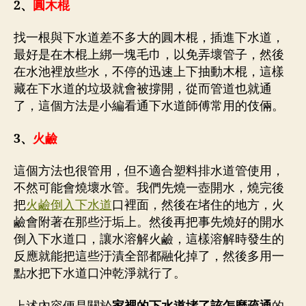
2、
圓木棍
找一根與下水道差不多大的圓木棍，插進下水道，
最好是在木棍上綁一塊毛巾，以免弄壞管子，然後
在水池裡放些水，不停的迅速上下抽動木棍，這樣
藏在下水道的垃圾就會被撐開，從而管道也就通
了，這個方法是小編看通下水道師傅常用的伎倆。
3、
火鹼
這個方法也很管用，但不適合塑料排水道管使用，
不然可能會燒壞水管。我們先燒一壺開水，燒完後
把
火鹼倒入下水道
口裡面，然後在堵住的地方，火
鹼會附著在那些汙垢上。然後再把事先燒好的開水
倒入下水道口，讓水溶解火鹼，這樣溶解時發生的
反應就能把這些汙漬全部都融化掉了，然後多用一
點水把下水道口沖乾淨就行了。