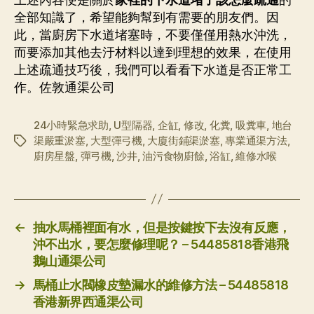
上述內容便是關於
家裡的下水道堵了該怎麼疏通
的
全部知識了，希望能夠幫到有需要的朋友們。因
此，當廚房下水道堵塞時，不要僅僅用熱水沖洗，
而要添加其他去汙材料以達到理想的效果，在使用
上述疏通技巧後，我們可以看看下水道是否正常工
作。佐敦通渠公司
24小時緊急求助
,
U型隔器
,
企缸
,
修改
,
化糞
,
吸糞車
,
地台
渠嚴重淤塞
,
大型彈弓機
,
大廈街鋪渠淤塞
,
專業通渠方法
,
标
廚房星盤
,
彈弓機
,
沙井
,
油污食物廚餘
,
浴缸
,
維修水喉
签
←
抽水馬桶裡面有水，但是按鍵按下去沒有反應，
沖不出水，要怎麼修理呢？ – 54485818香港飛
鵝山通渠公司
→
馬桶止水閥橡皮墊漏水的維修方法 – 54485818
香港新界西通渠公司