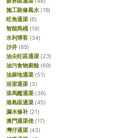
新界區通渠
(48)
施工裝修風水
(18)
旺角通渠
(6)
智能馬桶
(19)
水利博客
(34)
沙井
(65)
油尖旺區通渠
(23)
油污食物廚餘
(69)
油麻地通渠
(51)
浴室通渠
(3)
添馬艦通渠
(36)
港島區通渠
(45)
漏水修补
(21)
澳門通渠佬
(17)
灣仔通渠
(43)