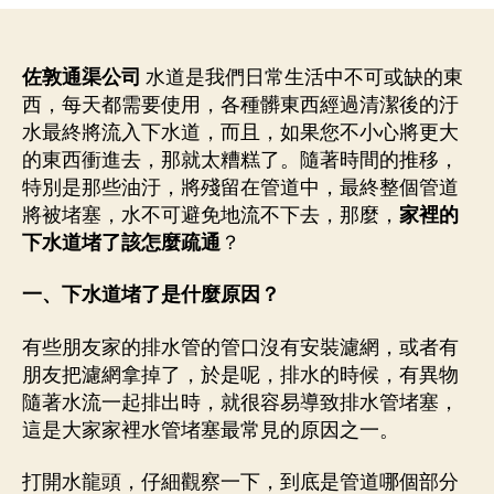
作
日
堵
者
期
塞
別
佐敦通渠公司
水道是我們日常生活中不可或缺的東
拿
西，每天都需要使用，各種髒東西經過清潔後的汙
熱
水最終將流入下水道，而且，如果您不小心將更大
水
的東西衝進去，那就太糟糕了。隨著時間的推移，
沖，
特別是那些油汙，將殘留在管道中，最終整個管道
只
將被堵塞，水不可避免地流不下去，那麼，
家裡的
需
下水道堵了該怎麼疏通
？
這
3
招，
一、下水道堵了是什麼原因？
1
分
有些朋友家的排水管的管口沒有安裝濾網，或者有
鐘
朋友把濾網拿掉了，於是呢，排水的時候，有異物
就
隨著水流一起排出時，就很容易導致排水管堵塞，
能
這是大家家裡水管堵塞最常見的原因之一。
通
開
打開水龍頭，仔細觀察一下，到底是管道哪個部分
–