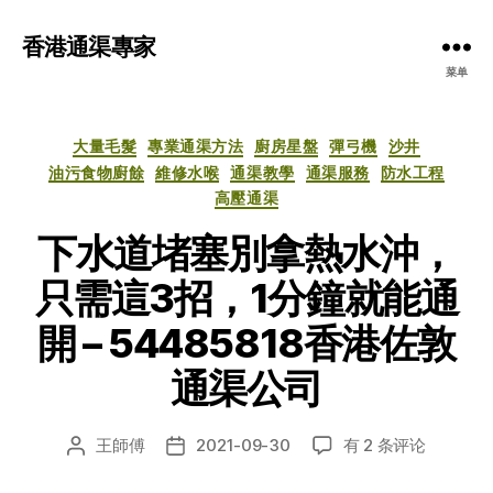
香港通渠專家
菜单
分
大量毛髮
專業通渠方法
廚房星盤
彈弓機
沙井
类
油污食物廚餘
維修水喉
通渠教學
通渠服務
防水工程
高壓通渠
下水道堵塞別拿熱水沖，
只需這3招，1分鐘就能通
開 – 54485818香港佐敦
通渠公司
下
王師傅
2021-09-30
有 2 条评论
文
发
水
章
布
道