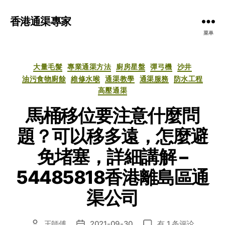
香港通渠專家
菜单
分
大量毛髮
專業通渠方法
廚房星盤
彈弓機
沙井
类
油污食物廚餘
維修水喉
通渠教學
通渠服務
防水工程
高壓通渠
馬桶移位要注意什麼問
題？可以移多遠，怎麼避
免堵塞，詳細講解 –
54485818香港離島區通
渠公司
馬
王師傅
2021-09-30
有 1 条评论
文
发