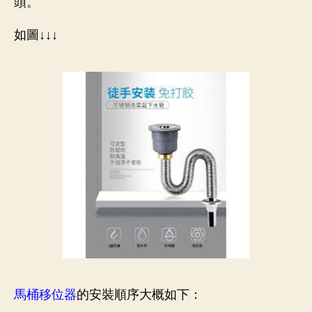
頭。
塞，
詳
如圖
↓↓↓
細
講
解
–
54485818
香
港
離
島
區
通
渠
公
司
馬桶移位器
的安裝順序大概如下：