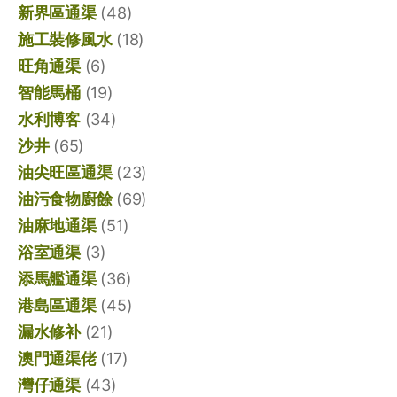
新界區通渠
(48)
施工裝修風水
(18)
旺角通渠
(6)
智能馬桶
(19)
水利博客
(34)
沙井
(65)
油尖旺區通渠
(23)
油污食物廚餘
(69)
油麻地通渠
(51)
浴室通渠
(3)
添馬艦通渠
(36)
港島區通渠
(45)
漏水修补
(21)
澳門通渠佬
(17)
灣仔通渠
(43)