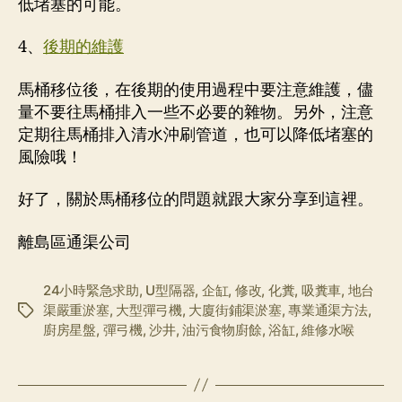
低堵塞的可能。
4、
後期的維護
馬桶移位後，在後期的使用過程中要注意維護，儘
量不要往馬桶排入一些不必要的雜物。另外，注意
定期往馬桶排入清水沖刷管道，也可以降低堵塞的
風險哦！
好了，關於馬桶移位的問題就跟大家分享到這裡。
離島區通渠公司
24小時緊急求助
,
U型隔器
,
企缸
,
修改
,
化糞
,
吸糞車
,
地台
渠嚴重淤塞
,
大型彈弓機
,
大廈街鋪渠淤塞
,
專業通渠方法
,
标
廚房星盤
,
彈弓機
,
沙井
,
油污食物廚餘
,
浴缸
,
維修水喉
签