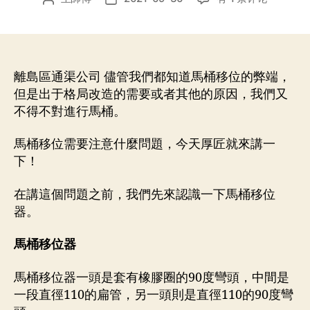
桶
章
布
移
作
日
位
者
期
要
注
離島區通渠公司 儘管我們都知道馬桶移位的弊端，
意
但是出于格局改造的需要或者其他的原因，我們又
什
不得不對進行馬桶。
麼
問
馬桶移位需要注意什麼問題，今天厚匠就來講一
題？
下！
可
以
在講這個問題之前，我們先來認識一下馬桶移位
移
器。
多
遠，
怎
馬桶移位器
麼
避
馬桶移位器一頭是套有橡膠圈的90度彎頭，中間是
免
一段直徑110的扁管，另一頭則是直徑110的90度彎
堵