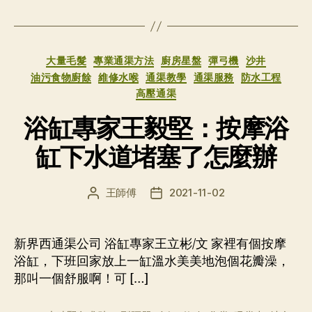
分
大量毛髮
專業通渠方法
廚房星盤
彈弓機
沙井
类
油污食物廚餘
維修水喉
通渠教學
通渠服務
防水工程
高壓通渠
浴缸專家王毅堅：按摩浴
缸下水道堵塞了怎麼辦
王師傅
2021-11-02
文
发
章
布
作
日
者
期
新界西通渠公司 浴缸專家王立彬/文 家裡有個按摩
浴缸，下班回家放上一缸溫水美美地泡個花瓣澡，
那叫一個舒服啊！可 […]