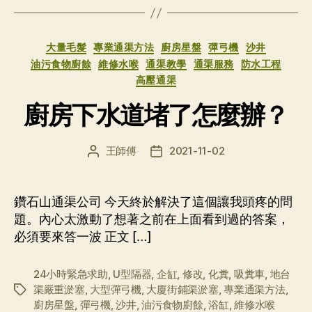
分
大量毛髮
專業通渠方法
廚房星盤
彈弓機
沙井
类
油污食物廚餘
維修水喉
通渠教學
通渠服務
防水工程
高壓通渠
廚房下水道堵了怎麼辦？
王師傅
2021-11-02
文
发
章
布
作
日
者
期
鑽石山通渠公司 今天終於解決了這個讓我頭疼的問
題。內心太激動了想著之前在上面看到過的答案，
必須要來答一波 正文 […]
24小時緊急求助
,
U型隔器
,
企缸
,
修改
,
化糞
,
吸糞車
,
地台
渠嚴重淤塞
,
大型彈弓機
,
大廈街鋪渠淤塞
,
專業通渠方法
,
标
廚房星盤
,
彈弓機
,
沙井
,
油污食物廚餘
,
浴缸
,
維修水喉
签