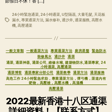
節假日不休！香 […]
24小時緊急通渠
,
24小時通渠
,
U型隔器
,
大量毛髮
,
天花板
漏水
,
專業通渠方法
,
漏水修补
,
通沙井
,
通渠服務
,
高壓水
标
機
,
高壓通渠
签
分
一般文章類
一般通渠方法
專業通渠方法
廚房星盤
緊急防水
类
裝修風水
通沙井
通渠
通渠, 通渠神器, 通渠公司, 維修水喉, 建築物防水,通渠專家, 24
小時通渠, 高壓通渠
通渠博客
通渠專家分部公司
通渠教學
通渠方法
通渠服務
高危工作 24小時緊急求助，專業通渠方法，彈弓機，渠道內有
硬物，高壓槍，高壓水機，高溫機
高壓通渠
2022最新香港十八区通渠
詳細資料！【联系方式】