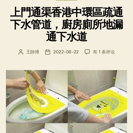
上門通渠香港中環區疏通
下水管道，廚房廁所地漏
通下水道
上
王師傅
2022-06-22
有 1 条评论
文
发
門
章
布
通
作
日
渠
者
期
香
港
中
環
區
疏
通
下
水