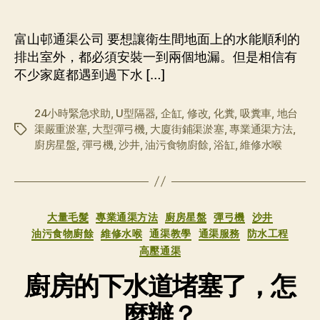
章
布
作
日
者
期
富山邨通渠公司 要想讓衛生間地面上的水能順利的
排出室外，都必須安裝一到兩個地漏。但是相信有
不少家庭都遇到過下水 […]
24小時緊急求助
,
U型隔器
,
企缸
,
修改
,
化糞
,
吸糞車
,
地台
渠嚴重淤塞
,
大型彈弓機
,
大廈街鋪渠淤塞
,
專業通渠方法
,
标
廚房星盤
,
彈弓機
,
沙井
,
油污食物廚餘
,
浴缸
,
維修水喉
签
分
大量毛髮
專業通渠方法
廚房星盤
彈弓機
沙井
类
油污食物廚餘
維修水喉
通渠教學
通渠服務
防水工程
高壓通渠
廚房的下水道堵塞了，怎
麼辦？