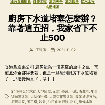
类
油污食物廚餘
維修水喉
通渠教學
通渠服務
防水工程
高壓通渠
廚房下水道堵塞怎麼辦？
靠著這五招，我家省下不
止500
王師傅
2021-11-02
文
发
章
布
作
日
者
期
香港島通渠公司 廚房最爲一個家庭的重中之重，烹
煎煮炸全都得要著，但是一旦碰到廚房下水道堵塞
了，那感覺簡直了，啥 […]
24小時緊急求助
,
U型隔器
,
企缸
,
修改
,
化糞
,
吸糞車
,
地台
渠嚴重淤塞
,
大型彈弓機
,
大廈街鋪渠淤塞
,
專業通渠方法
,
标
廚房星盤
,
彈弓機
,
沙井
,
油污食物廚餘
,
浴缸
,
維修水喉
签