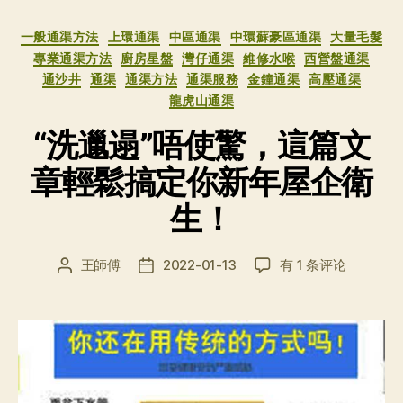
分
一般通渠方法
上環通渠
中區通渠
中環蘇豪區通渠
大量毛髮
类
專業通渠方法
廚房星盤
灣仔通渠
維修水喉
西營盤通渠
通沙井
通渠
通渠方法
通渠服務
金鐘通渠
高壓通渠
龍虎山通渠
“洗邋遢”唔使驚，這篇文
章輕鬆搞定你新年屋企衛
生！
“洗
王師傅
2022-01-13
有 1 条评论
文
发
邋
章
布
遢”
作
日
唔
者
期
使
驚，
這
篇