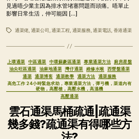
見過唔少業主因為排水管堵塞問題而頭痛。唔單止
影響日常生活，仲可能因 […]
通渠佬
,
通渠公司
,
通渠工程
,
通渠服務
,
通渠電話
,
香港通渠
标
签
分
上環通渠
中區通渠
中環蘇豪區通渠
專業通渠方法
廚房星盤
类
油尖旺區通渠
油麻地通渠
灣仔通渠
維修水喉
西營盤通渠
通渠
通渠博客
通渠教學
通渠方法
通渠服務
高危工作 24小時緊急求助，專業通渠方法，彈弓機，渠道內有
硬物，高壓槍，高壓水機，高溫機
高壓通渠
雲石通渠馬桶疏通|疏通渠
幾多錢?疏通渠有得哪些方
法?