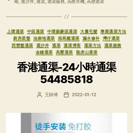
喉
,
通沙井
,
通渠
,
通渠服務
,
高壓水機
,
高壓通渠
签
分
上環通渠
中區通渠
中環蘇豪區通渠
大量毛髮
專業通渠方法
类
廚房星盤
油麻地通渠
添馬艦通渠
漏水修补
灣仔通渠
西營盤通渠
通沙井
通渠
通渠博客
通渠方法
通渠服務
金鐘通渠
高壓通渠
龍虎山通渠
香港通渠-24小時通渠
54485818
王師傅
2022-01-12
文
发
章
布
作
日
者
期