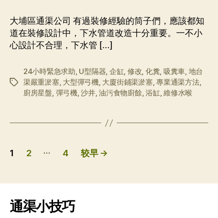
作
日
者
期
大埔區通渠公司 有過裝修經驗的筒子們，應該都知
道在裝修設計中，下水管道改造十分重要。一不小
心設計不合理，下水管 […]
24小時緊急求助
,
U型隔器
,
企缸
,
修改
,
化糞
,
吸糞車
,
地台
渠嚴重淤塞
,
大型彈弓機
,
大廈街鋪渠淤塞
,
專業通渠方法
,
标
廚房星盤
,
彈弓機
,
沙井
,
油污食物廚餘
,
浴缸
,
維修水喉
签
文
…
1
2
4
较早
→
章
分
页
通渠小技巧