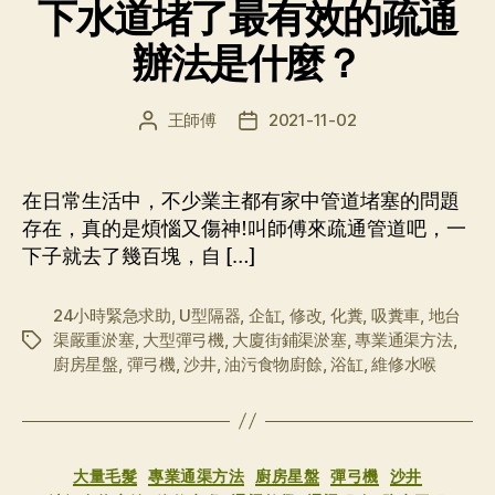
下水道堵了最有效的疏通
辦法是什麼？
王師傅
2021-11-02
文
发
章
布
作
日
者
期
在日常生活中，不少業主都有家中管道堵塞的問題
存在，真的是煩惱又傷神!叫師傅來疏通管道吧，一
下子就去了幾百塊，自 […]
24小時緊急求助
,
U型隔器
,
企缸
,
修改
,
化糞
,
吸糞車
,
地台
渠嚴重淤塞
,
大型彈弓機
,
大廈街鋪渠淤塞
,
專業通渠方法
,
标
廚房星盤
,
彈弓機
,
沙井
,
油污食物廚餘
,
浴缸
,
維修水喉
签
分
大量毛髮
專業通渠方法
廚房星盤
彈弓機
沙井