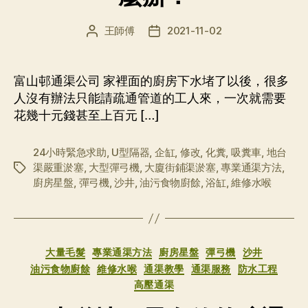
王師傅
2021-11-02
文
发
章
布
作
日
者
期
富山邨通渠公司 家裡面的廚房下水堵了以後，很多
人沒有辦法只能請疏通管道的工人來，一次就需要
花幾十元錢甚至上百元 […]
24小時緊急求助
,
U型隔器
,
企缸
,
修改
,
化糞
,
吸糞車
,
地台
渠嚴重淤塞
,
大型彈弓機
,
大廈街鋪渠淤塞
,
專業通渠方法
,
标
廚房星盤
,
彈弓機
,
沙井
,
油污食物廚餘
,
浴缸
,
維修水喉
签
分
大量毛髮
專業通渠方法
廚房星盤
彈弓機
沙井
类
油污食物廚餘
維修水喉
通渠教學
通渠服務
防水工程
高壓通渠