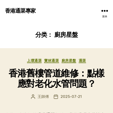
香港通渠專家
菜单
分类：
廚房星盤
分
上環通渠
寶林通渠
廚房星盤
通渠
类
香港舊樓管道維修：點樣
應對老化水管問題？
王師傅
2025-07-21
文
发
章
布
作
日