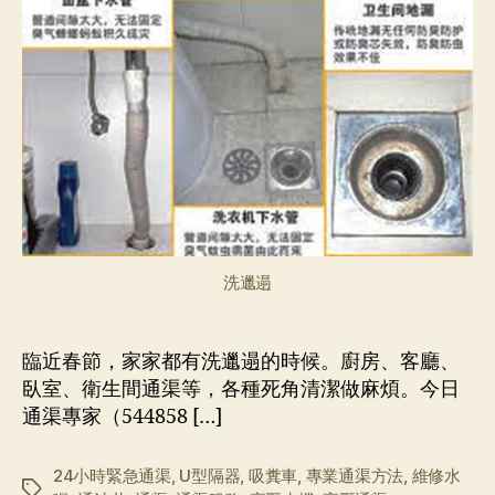
文
章
輕
鬆
搞
定
你
新
年
屋
企
洗邋遢
衛
生！
臨近春節，家家都有洗邋遢的時候。廚房、客廳、
臥室、衛生間通渠等，各種死角清潔做麻煩。今日
通渠專家（544858 […]
24小時緊急通渠
,
U型隔器
,
吸糞車
,
專業通渠方法
,
維修水
标