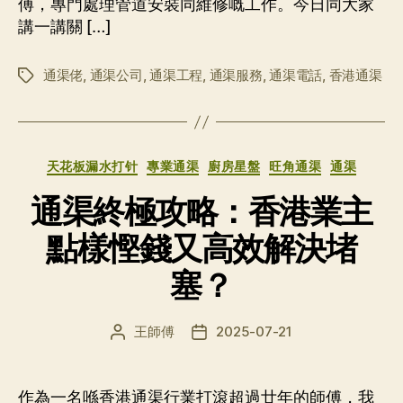
傅，專門處理管道安裝同維修嘅工作。今日同大家
講一講關 […]
通渠佬
,
通渠公司
,
通渠工程
,
通渠服務
,
通渠電話
,
香港通渠
标
签
分
天花板漏水打针
專業通渠
廚房星盤
旺角通渠
通渠
类
通渠終極攻略：香港業主
點樣慳錢又高效解決堵
塞？
王師傅
2025-07-21
文
发
章
布
作
日
者
期
作為一名喺香港通渠行業打滾超過廿年的師傅，我