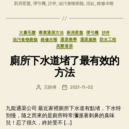
廚房星盤
,
彈弓機
,
沙井
,
油污食物廚餘
,
浴缸
,
維修水喉
签
分
大量毛髮
專業通渠方法
廚房星盤
彈弓機
沙井
类
油污食物廚餘
維修水喉
通渠教學
通渠服務
防水工程
高壓通渠
廁所下水道堵了最有效的
方法
王師傅
2021-11-02
文
发
章
布
作
日
者
期
九龍通渠公司 最近家裡廁所下水道有點堵，下水特
別慢，隨之而來的是廁所時常瀰漫著刺鼻的臭味
兒！忍了很久，終於受不 […]