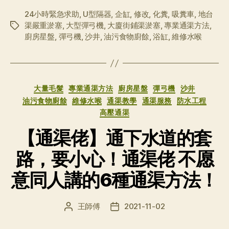
24小時緊急求助
,
U型隔器
,
企缸
,
修改
,
化糞
,
吸糞車
,
地台
渠嚴重淤塞
,
大型彈弓機
,
大廈街鋪渠淤塞
,
專業通渠方法
,
标
廚房星盤
,
彈弓機
,
沙井
,
油污食物廚餘
,
浴缸
,
維修水喉
签
分
大量毛髮
專業通渠方法
廚房星盤
彈弓機
沙井
类
油污食物廚餘
維修水喉
通渠教學
通渠服務
防水工程
高壓通渠
【通渠佬】通下水道的套
路，要小心！通渠佬 不愿
意同人講的6種通渠方法！
王師傅
2021-11-02
文
发
章
布