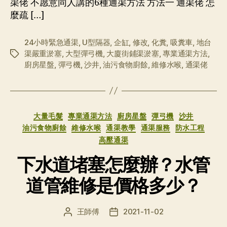
渠佬 不愿意同人講的6種通渠方法 方法一 通渠佬 怎
麼疏 […]
24小時緊急通渠
,
U型隔器
,
企缸
,
修改
,
化糞
,
吸糞車
,
地台
渠嚴重淤塞
,
大型彈弓機
,
大廈街鋪渠淤塞
,
專業通渠方法
,
标
廚房星盤
,
彈弓機
,
沙井
,
油污食物廚餘
,
維修水喉
,
通渠佬
签
分
大量毛髮
專業通渠方法
廚房星盤
彈弓機
沙井
类
油污食物廚餘
維修水喉
通渠教學
通渠服務
防水工程
高壓通渠
下水道堵塞怎麼辦？水管
道管維修是價格多少？
王師傅
2021-11-02
文
发
章
布