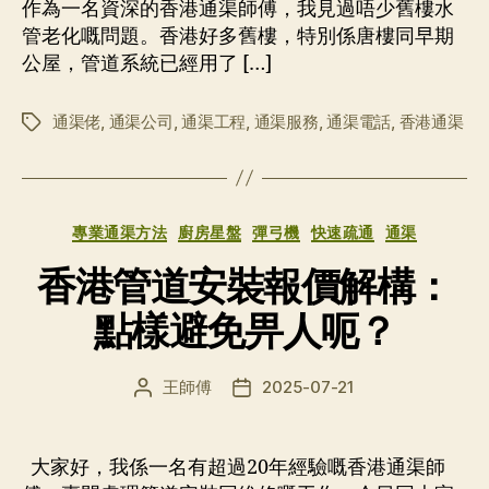
者
期
作為一名資深的香港通渠師傅，我見過唔少舊樓水
管老化嘅問題。香港好多舊樓，特別係唐樓同早期
公屋，管道系統已經用了 […]
通渠佬
,
通渠公司
,
通渠工程
,
通渠服務
,
通渠電話
,
香港通渠
标
签
分
專業通渠方法
廚房星盤
彈弓機
快速疏通
通渠
类
香港管道安裝報價解構：
點樣避免畀人呃？
王師傅
2025-07-21
文
发
章
布
作
日
者
期
大家好，我係一名有超過20年經驗嘅香港通渠師