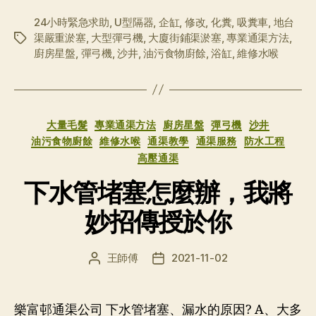
24小時緊急求助
,
U型隔器
,
企缸
,
修改
,
化糞
,
吸糞車
,
地台
渠嚴重淤塞
,
大型彈弓機
,
大廈街鋪渠淤塞
,
專業通渠方法
,
标
廚房星盤
,
彈弓機
,
沙井
,
油污食物廚餘
,
浴缸
,
維修水喉
签
分
大量毛髮
專業通渠方法
廚房星盤
彈弓機
沙井
类
油污食物廚餘
維修水喉
通渠教學
通渠服務
防水工程
高壓通渠
下水管堵塞怎麼辦，我將
妙招傳授於你
王師傅
2021-11-02
文
发
章
布
作
日
者
期
樂富邨通渠公司 下水管堵塞、漏水的原因? A、大多