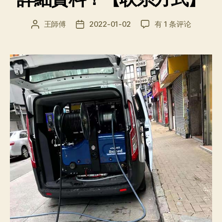
2022
王師傅
2022-01-02
有 1 条评论
文
发
最
章
布
新
作
日
香
者
期
港
十
八
区
通
渠
詳
細
資
料！
【联
系
方
式】