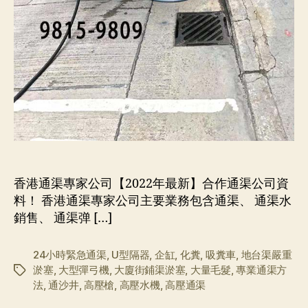
香港通渠專家公司【2022年最新】合作通渠公司資
料！ 香港通渠專家公司主要業務包含通渠、 通渠水
銷售、 通渠弹 […]
24小時緊急通渠
,
U型隔器
,
企缸
,
化糞
,
吸糞車
,
地台渠嚴重
淤塞
,
大型彈弓機
,
大廈街鋪渠淤塞
,
大量毛髮
,
專業通渠方
标
法
,
通沙井
,
高壓槍
,
高壓水機
,
高壓通渠
签