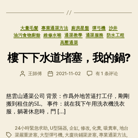
分
大量毛髮
專業通渠方法
廚房星盤
彈弓機
沙井
类
油污食物廚餘
維修水喉
通渠教學
通渠服務
防水工程
高壓通渠
樓下下水道堵塞，我的鍋?
樓
王師傅
2021-11-02
有 1 条评论
文
发
下
章
布
下
作
日
水
者
期
慈雲山通渠公司 背景：作爲外地苦逼打工仔，剛剛
道
搬到租住的5L。 事件：就在我下午用洗衣機洗衣
堵
服，躺著休息時，門 […]
塞，
我
的
24小時緊急求助
,
U型隔器
,
企缸
,
修改
,
化糞
,
吸糞車
,
地台
鍋?
渠嚴重淤塞
,
大型彈弓機
,
大廈街鋪渠淤塞
,
專業通渠方法
,
标