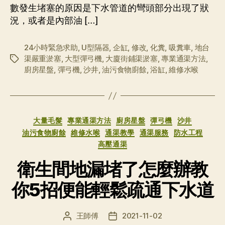
數發生堵塞的原因是下水管道的彎頭部分出現了狀
況，或者是內部油 […]
24小時緊急求助
,
U型隔器
,
企缸
,
修改
,
化糞
,
吸糞車
,
地台
渠嚴重淤塞
,
大型彈弓機
,
大廈街鋪渠淤塞
,
專業通渠方法
,
标
廚房星盤
,
彈弓機
,
沙井
,
油污食物廚餘
,
浴缸
,
維修水喉
签
分
大量毛髮
專業通渠方法
廚房星盤
彈弓機
沙井
类
油污食物廚餘
維修水喉
通渠教學
通渠服務
防水工程
高壓通渠
衛生間地漏堵了怎麼辦教
你5招便能輕鬆疏通下水道
王師傅
2021-11-02
文
发