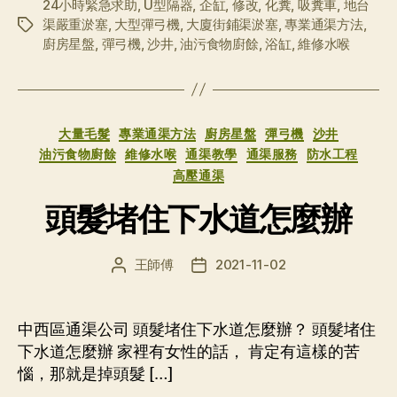
24小時緊急求助
,
U型隔器
,
企缸
,
修改
,
化糞
,
吸糞車
,
地台
渠嚴重淤塞
,
大型彈弓機
,
大廈街鋪渠淤塞
,
專業通渠方法
,
标
廚房星盤
,
彈弓機
,
沙井
,
油污食物廚餘
,
浴缸
,
維修水喉
签
分
大量毛髮
專業通渠方法
廚房星盤
彈弓機
沙井
类
油污食物廚餘
維修水喉
通渠教學
通渠服務
防水工程
高壓通渠
頭髮堵住下水道怎麼辦
王師傅
2021-11-02
文
发
章
布
作
日
者
期
中西區通渠公司 頭髮堵住下水道怎麼辦？ 頭髮堵住
下水道怎麼辦 家裡有女性的話， 肯定有這樣的苦
惱，那就是掉頭髮 […]