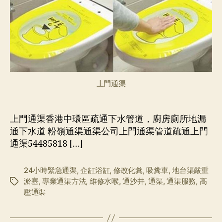
管
道，
廚
房
廁
所
地
漏
上門通渠
通
下
水
上門通渠香港中環區疏通下水管道，廚房廁所地漏
道
通下水道 粉嶺通渠通渠公司上門通渠管道疏通上門
通渠54485818 […]
24小時緊急通渠
,
企缸浴缸
,
修改化糞
,
吸糞車
,
地台渠嚴重
淤塞
,
專業通渠方法
,
維修水喉
,
通沙井
,
通渠
,
通渠服務
,
高
标
壓通渠
签