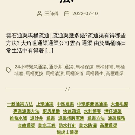
王師傅
2022-07-10
文
发
章
布
作
日
者
期
雲石通渠馬桶疏通|疏通渠幾多錢?疏通渠有得哪些
方法? 大角咀通渠通渠公司雲石 通渠 由於馬桶喺日
常生活中有得著 […]
24小時緊急通渠
,
通沙井
,
通渠
,
馬桶保潔
,
馬桶修補
,
馬桶
标
堵塞
,
馬桶更換
,
馬桶清潔
,
馬桶管道
,
馬桶醫生
,
高壓通渠
签
分
一般通渠方法
上環通渠
中區通渠
中環蘇豪區通渠
大量毛髮
类
專業通渠方法
廚房星盤
快速疏通
水利博客
灣仔通渠
維修水喉
通沙井
通渠
通渠佬將軍澳
通渠方法
通渠服務
金鐘通渠
防水工程
防水打針
防水防漏
高壓通渠
龍虎山通渠